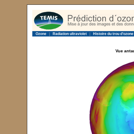
Ozone
|
Radiation ultraviolet
|
Histoire du trou d’ozone
Vue anta