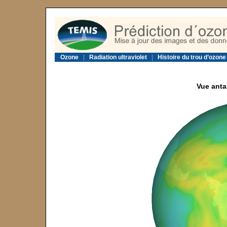
Ozone
|
Radiation ultraviolet
|
Histoire du trou d’ozone
Vue anta