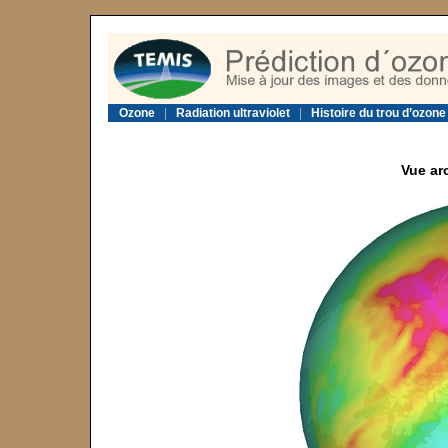
Ozone
|
Radiation ultraviolet
|
Histoire du trou d’ozone
Vue ar